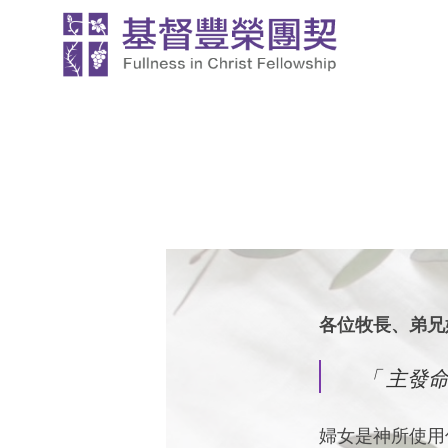
Skip
to
content
各位牧長、弟兄姊
「 主發
婦女是神所使用