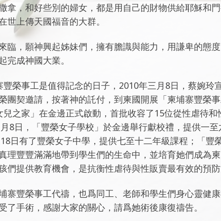
撒拿，和好些別的婦女，都是用自己的財物供給耶穌和門
在世上傳天國福音的大群。
來臨，願神興起姊妹們，擁有膽識與能力，用謙卑的態度
起完成神國大業。
寨豐榮事工是值得記念的日子，2010年三月8日，蔡婉玲
榮團契邀請，按著神的託付，到柬國開展「柬埔寨豐榮事工
女兒之家」在金邊正式啟動，首批收容了15位從性虐待和
年三月8日，「豐榮女子學校」於金邊舉行獻校禮，提供一
一月18日有了豐榮女子中學，提供七至十二年級課程；「豐
真理豐豐滿滿地帶到學生們的生命中，並培育她們成為柬
孩們提供教育機會，是抗衡性虐待與性販賣最有效的預防
埔寨豐榮事工代禱，也爲同工、老師和學生們身心靈健康
受了
手術，感謝大家的關心，請爲她術後康復禱告。