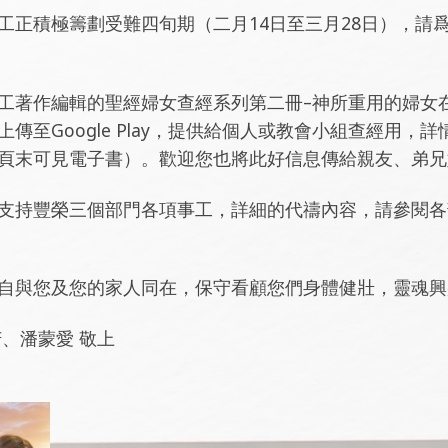
工正積極籌劃受難四旬期（二月14日至三月28日），請
工著作編輯的聖經婦女查經系列第二冊–神所重用的婦女
傳至Google Play，提供給個人或教會小組查經用，詳
頁末可見電子書）。歡迎您也將此好信息傳給親友、弟兄
支持豐榮三個部門各項事工，詳細的代禱內容，請參閱各
自與您及您的家人同在，保守看顧您們身體健壯，靈魂
芳、潘蒙愛 敬上