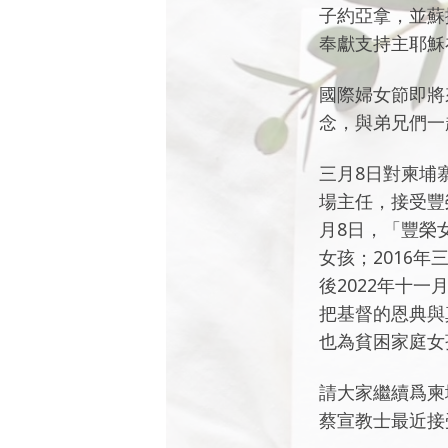
子約亞拿，並蘇
奉獻支持主耶穌
國際婦女節即將
念，與弟兄們一
三月8日對柬埔
場主任，接受豐
月8日，「豐榮
女孩；2016
後2022年十
把基督的恩典與
也為貧困家庭女
請大家繼續爲柬
蔡宣教士最近
接