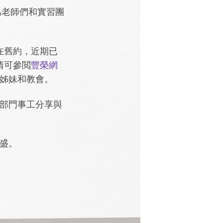
爲老師們和實習團
在舊約，近期已
情可參閲
豐榮網
姊妹和教會。
部門事工分享與
興盛。