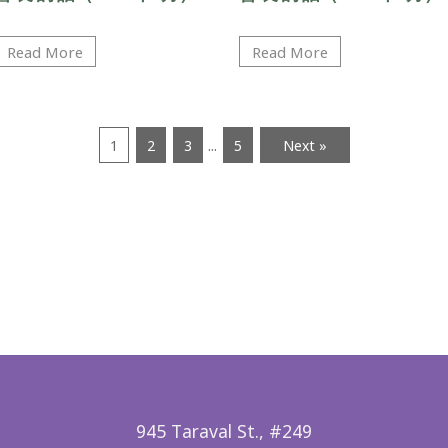
Read More
Read More
...
1
2
3
5
Next »
945 Taraval St., #249