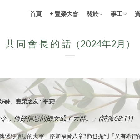
首頁
+ 豐榮大會
關於
事工
共 同 會 ⻑ 的 話（2024年2月）
妹、豐榮之友 : 平安!
命令，傳好信息的婦女成了大群。」(詩篇68:11)
傳遞好信息的大軍；路加福音八章3節也提到「又有希律