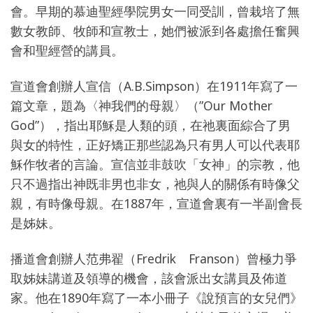
會。早期的慕迪聖經學院男女一同受訓，曾栽培了無
數女教師、牧師和宣教士，她們被派到各處擔任奮興
會和聖經營的講員。
宣道會創辦人宣信（A.B.Simpson）在1911年寫了一
篇文章，題為〈神我們的母親〉（”Our Mother
God”），指出耶穌是人類的頭，在祂裏面綜合了男
與女的特性，正好矯正那些認為只有男人可以代表耶
穌作牧者的言論。宣信並非鼓吹「女神」的宗教，他
只不過指出神既非男也非女，祂與人的關係有時像父
親，有時像母親。在1887年，宣道會裏有一半副會長
是姊妹。
播道會創辦人范弗翟（Fredrik Franson）曾極力爭
取姊妹講道及領導的機會，該會派出女講員及佈道
家。他在1890年寫了一本小冊子《說預言的女兒們》