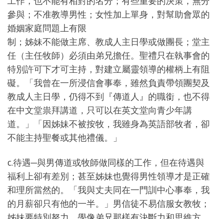
工作，也不能有相對的名分；有些重要的決策，無分
參與；不准教導男性；女性加上單身，對幫助會眾的
婚姻家庭問題上有限
制；姊妹不能做主席、教成人主日學或做團長；堂主
任（主任牧師）必須由弟兄擔任。聖禮只在執事會的
特別許可下才可主持，對建立屬靈領導的權柄上有阻
礙。「我曾在一所浸信會事奉，雖然負責帶領團契及
教成人主日學，仍得不到『傳道人』的職銜，也不得
在中文堂祟拜講道，只可以在英文堂向青少年講
道。」「因姊妹不被按牧，我雖身為英語部牧者，卻
不能主持聖餐或其他禮儀。」
c.待遇─與男傳道或牧師做同樣的工作，但在待遇與
福利上卻有差別；甚至姊妹也覺得男性領導才是正確
和理所當然的。「我與丈夫同在一門訓中心事奉，我
的月薪卻只有他的一半。」男信徒不易信服女教牧；
姊妹要特別努力，學像弟兄那樣有決斷力和思維方