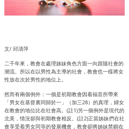
文/ 邱清萍
二千年來，教會在處理姊妹角色方面一向跟隨社會的
潮流。所以在以男性為主導的社會，教會也一樣將女
性放在次於男性的地位上。
然而有兩個例外：一個是初期教會因着福音所帶來
「男女在基督裏同歸於一」（加三28）的真理，婦女
在教會的地位比在社會高。(註1)另一個例外是現代的
北美，情況卻與初期教會相反。(註2)正當姊妹們在社
會享受着男女同等的發展機會，教會卻將姊妹禁錮在