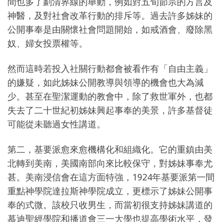
間也多了劃清界線的舉動，例如對五旬節宗的方言及
神醫，及對社會改革行動的排斥等。過去許多姊妹的
公開事奉是由關懷社會問題開始，如戒酒會、廢除黑
奴、婦女投票權等。
然而這時若投入社關行動都會被看作有「自由主義」
的嫌疑，如此姊妹公開教導與領導的機會也大為減
少。甚至在聖潔運動的教會中，除了救世軍外，也都
失去了二十世紀初姊妹興起事奉的美景，許多基督徒
可能從未聽過女性講道。
第二，基要派愈來愈機構化和組織化。它的重鎮由美
北轉到美南，美國南部向來比較保守，對姊妹事奉尤
甚。美南浸信會在這方面特強，1924年基要派第一間
重點神學院達拉斯神學院成立，更標示了姊妹公開事
奉的式微。該校只收男生，而當初很支持姊妹講道的
慕迪聖經學院和播道會三一大學也提高學術水平，發