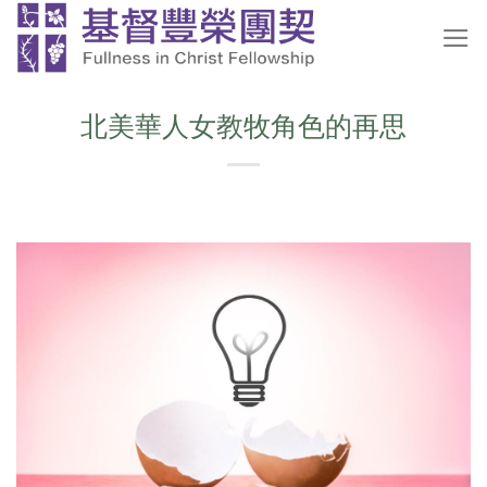
Skip
to
content
北美華人女教牧角色的再思