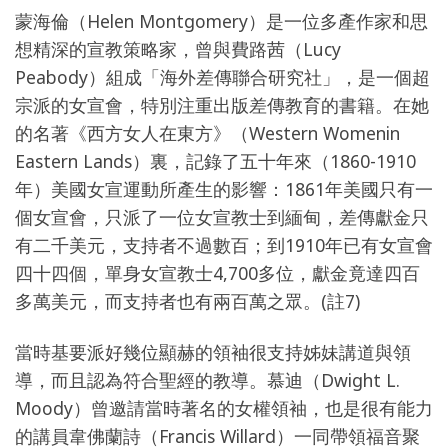
蒙海倫（Helen Montgomery）是一位多產作家和思
想精深的宣教策略家，曾與費路茜（Lucy
Peabody）組成「海外差傳聯合研究社」，是一個超
宗派的女宣會，特別注重出版差傳教育的書籍。在她
的名著《西方女人在東方》（Western Womenin
Eastern Lands）裏，記錄了五十年來（1860-1910
年）美國女宣運動所產生的影響：1861年美國只有一
個女宣會，只派了一位女宣教士到緬甸，差傳獻金只
有二千美元，支持者不過數百；到1910年已有女宣會
四十四個，單身女宣教士4,700多位，獻金竟達四百
多萬美元，而支持者也有兩百萬之眾。(註7)
當時基要派好幾位顯赫的領袖很支持姊妹講道與領
導，而且認為符合聖經的教導。慕迪（Dwight L.
Moody）曾邀請當時著名的女權領袖，也是很有能力
的講員韋佛蘭詩（Francis Willard）一同帶領福音聚