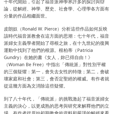
十年代開始，引起了福音派神學界許多的探討與辯
論，從解經、神學、歷史、社會學、心理學各方面有
分量的作品相繼面世。
皮朗奴（Ronald W. Pierce）分析這些作品如何反映
該時代福音派教會在這方面的思潮：七十年代，福音
派婦女主義學者開始了尋根之旅，在十九世紀的復興
運動中找到了他們的根源。根柏蒂（Patricia
Gundry）在她的書《女人，妳已得自由！》
（Woman Be Free）中指出「傳統派」對性別平權
的三個疑懼：第一，會失去女性的特徵；第二，會破
壞家庭和社會；第三，會否定聖經的權威。有作者就
從這幾方面為文消除這些疑懼。
到了八十年代，「傳統派」的挑戰激起了福音派婦女
主義的決心，以更成熟的思考與研究來解釋他們的立
場。有作者從原始初期教會的資料和嚴謹的解經來看