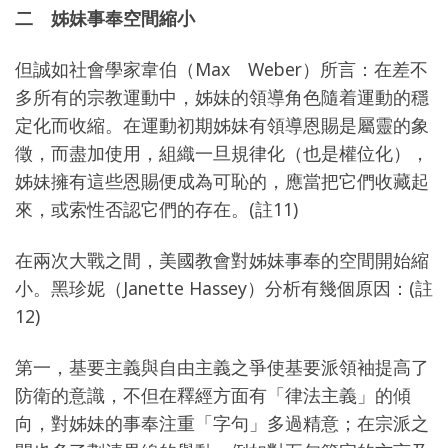
二 姊妹事奉空間縮小
但誠如社會學家韋伯（Max Weber）所言：在差不
多所有的宗教運動中，姊妹的領導角色隨着運動的穩
定化而收縮。在運動初期姊妹有領導恩賜是屬靈的象
徵，而盡加使用，組織一旦規律化（也是權位化），
姊妹擁有這些恩賜便成為可恥的，應當把它們收藏起
來，或索性否認它們的存在。(註11)
在兩次大戰之間，美國教會對姊妹事奉的空間開始縮
小。黑珍妮（Janette Hassey）分析有幾個原因：(註
12)
第一，基要主義與自由主義之爭使基要派領袖提高了
防衛的意識，不但在釋經方面有「律法主義」的傾
向，對姊妹的事奉注重「字句」多過精意；在宗派之