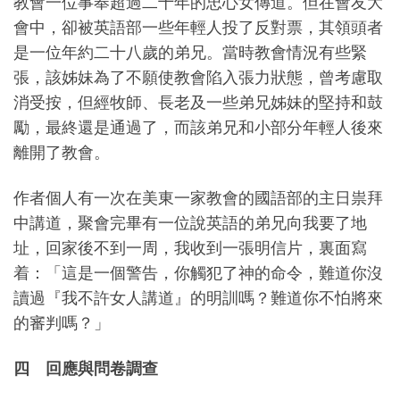
教會一位事奉超過二十年的忠心女傳道。但在會友大
會中，卻被英語部一些年輕人投了反對票，其領頭者
是一位年約二十八歲的弟兄。當時教會情況有些緊
張，該姊妹為了不願使教會陷入張力狀態，曾考慮取
消受按，但經牧師、長老及一些弟兄姊妹的堅持和鼓
勵，最終還是通過了，而該弟兄和小部分年輕人後來
離開了教會。
作者個人有一次在美東一家教會的國語部的主日祟拜
中講道，聚會完畢有一位說英語的弟兄向我要了地
址，回家後不到一周，我收到一張明信片，裏面寫
着：「這是一個警告，你觸犯了神的命令，難道你沒
讀過『我不許女人講道』的明訓嗎？難道你不怕將來
的審判嗎？」
四 回應與問卷調查