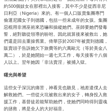
約500個妓女在那裡出入接客，其中不少是從西非尼
日利亞（Nigeria）來的。有一個人口販賣集團專門
偷運尼國女子到德國，包括一些未成年的女孩。集團
惡棍用非洲巫術來恐嚇和操縱她們。巫師要她們發毒
誓，絕對聽從領導的吩咐。因此就算後來被救出，她
們還是回去重操舊業。倚華莎於2007年被賣到德國，
販賣頭子告訴她欠下旅費等約六萬歐元（等於美金八
萬二），於是她開始一週七天工作，每天接客十八個
人以上。翌年她因「非法賣淫」被捕入獄。
曙光與希望
這些女子深沉的痛苦，神看見也聽見，祂差遣僕人去
解救她們。一些從火坑被救出來的女子，轉身投入救
援工作，基督徒若能幫助她們，使她們同時得到靈魂
的拯救，將是全人的大好福音。