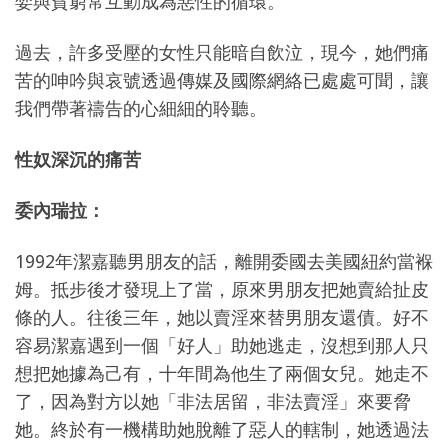
婪與貧窮常互動成為惡性的循環。
過去，許多受壓的女性只能暗自飲泣，現今，她們痛
苦的呻吟與哀號透過傳媒及國際網絡已處處可聞，讓
我們帶著禱告的心細細的聆聽。
性奴深沉的痛苦
委內瑞拉：
1992年潔嘉聽男朋友的話，離開委國去美國紐約當褓
姆。抵步後才發現上了當，原來男朋友把她賣給扯皮
條的人。往後三年，她以賣淫來替男朋友還債。好不
容易潔嘉遇到一個「好人」助她逃走，沒想到那人只
想把她據為己有，十年間為他生了兩個女兒。她走不
了，因為對方以她「非法居留，非法賣淫」來要脅
她。終於有一機構助她脫離了惡人的轄制，她透過法