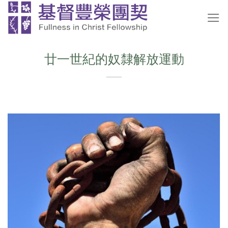
Skip
to
content
廿一世紀的奴隸解放運動