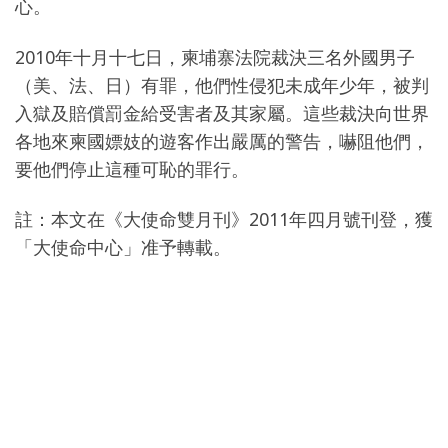
心。
2010年十月十七日，柬埔寨法院裁決三名外國男子
（美、法、日）有罪，他們性侵犯未成年少年，被判
入獄及賠償罰金給受害者及其家屬。這些裁決向世界
各地來柬國嫖妓的遊客作出嚴厲的警告，嚇阻他們，
要他們停止這種可恥的罪行。
註：本文在《大使命雙月刊》2011年四月號刊登，獲
「大使命中心」准予轉載。