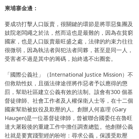
柬埔寨金邊：
要成功打擊人口販賣，很關鍵的環節是將罪惡集團及
妓院老闆繩之於法，然而這也是最難的，因為在貧窮
國家，也是人口販賣最旺盛之處，法律的約束力往往
很微弱，因為執法者與犯法者同夥，甚至是同一人，
受害者不過是其中的籌碼，始終逃不出圈套。
「國際公義社」（International Justice Mission）不
但救助性奴，且循法律途徑將作惡者予以應得的懲
罰，幫助社區建立公義有效的法制。該會有300 個基
督徒律師、社會工作者及人權保衛人士等，在十二個
國家幫助被奴役及欺壓的人。創辦人何嘉理 (Gary
Haugen)是一位基督徒律師，曾被聯合國委任在魯旺
達大屠殺後的重建工作中擔任調查總監。他創辦公義
社就是要實踐聖經的吩咐：尋求公義，保護受欺壓