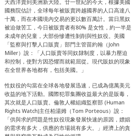
大西洋賣到美洲新大陸。廿一世紀的今天，根據美國
國務院估計，全球每年被販賣跨越國界的人口高達八
十萬，而在本國境內交易的更以數百萬計。當日黑奴
被迫做苦工，今日被販賣者有80% 是女性，約一半是
未成年的兒童，大部份慘遭性剝削與性奴役。美國
「監察與打擊人口販賣」部門主管苗約翰（John
Miller）說：「人口販賣等同奴隸制度，以暴力壓迫
和控制，使對方因恐懼而就範屈從。現代販奴的現象
在全世界各地都有，包括美國。」
性奴役的勾當在全球各地發展迅速，已成為億萬美元
收益的地下活動。國際犯罪集團收益最大的是販毒，
其次就是人口販賣。倫敦人權組織監察部 (Human
Rights Watch)主任柏湯姆（Tom Porteous）說：
「供與求的問題是性奴役現象發展快速的原因，嫖娼
的需求有多大，供應的市場就有多大。」經濟上的貪