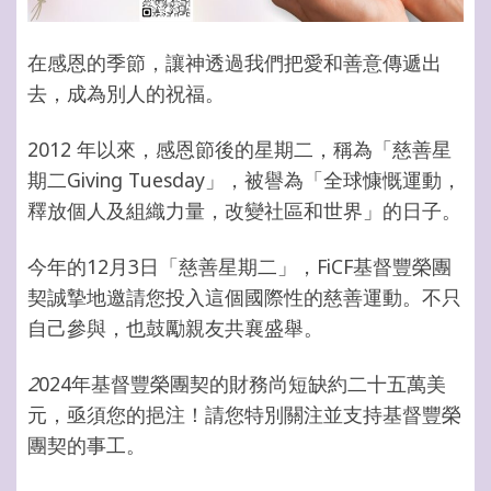
在感恩的季節，讓神透過我們把愛和善意傳遞出
去，成為別人的祝福。
2012
年以來，感恩節後的星期二，稱為「
慈善星
期二
Giving Tuesday
」，被譽為「全球慷慨運動，
釋放個人及組織力量，改變社區和世界」的日子。
今年的
12
月3日「
慈善星期二
」，
FiCF
基督豐榮團
契誠摯地邀請您投入這個國際性的慈善運動。不只
自己參與，也鼓勵親友共襄盛舉。
2
024
年基督豐榮團契的財務尚短缺約二十五萬美
元
，
亟須您的挹注！
請您特別關注並支持基督豐榮
團契的事工。