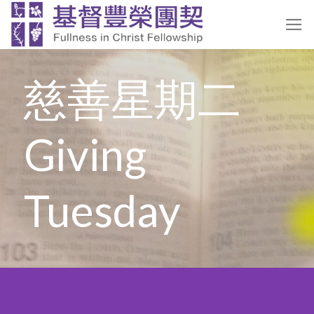
Skip
to
content
慈善星期二
Giving
Tuesday