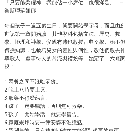
「只要能榮耀神，我能佔一小席位，也很滿足。」–
衛斯理蘇姍娜
每個孩子一過五歲生日，就要開始學字母，而且由創
世記第一章開始讀。其他學科包括文法、歷史、數
學、地理和神學。父親有時也教授古典文學。她不但
傳授知識，也栽培兒女的靈性與個性，教他們敬畏神
尊敬人，處事待人的常識與禮貌等。她定了十六條家
規：
1.兩餐之間不淮吃零食。
2.晚上八時要上床。
3.服藥不得發怨言。
4.孩子一定要聽話，否則無可救藥。
5.孩子一開始學話，就要學禱告。
6.家庭崇拜時要一律安靜不淮說話。
7.哭鬧無效，只有禮貌地請求才能得到想要的東西。