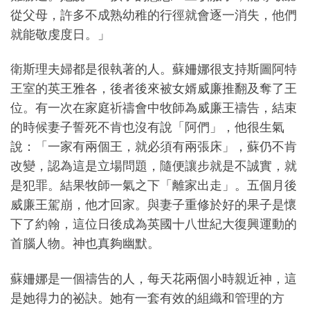
從父母，許多不成熟幼稚的行徑就會逐一消失，他們
就能敬虔度日。」
衛斯理夫婦都是很執著的人。蘇姍娜很支持斯圖阿特
王室的英王雅各，後者後來被女婿威廉推翻及奪了王
位。有一次在家庭祈禱會中牧師為威廉王禱告，結束
的時候妻子誓死不肯也沒有說「阿們」，他很生氣
說：「一家有兩個王，就必須有兩張床」，蘇仍不肯
改變，認為這是立場問題，隨便讓步就是不誠實，就
是犯罪。結果牧師一氣之下「離家出走」。五個月後
威廉王駕崩，他才回家。與妻子重修於好的果子是懷
下了約翰，這位日後成為英國十八世紀大復興運動的
首腦人物。神也真夠幽默。
蘇姍娜是一個禱告的人，每天花兩個小時親近神，這
是她得力的祕訣。她有一套有效的組織和管理的方