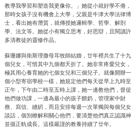
教導我學習和塑造我更像你。」她從小就好學不倦，
那時女孩子沒有機會上大學，父親是牛津大學法律博
士，看出她有潛質，就傳授她邏輯學、哲學、解剖
學、法文等。她從小有獨立思考，好思辯，且閱讀許
多清教徒的靈修作品。
蘇珊娜與衛斯理撒母耳牧師結婚，廿年裡共生了十九
個兒女，可惜其中九個都夭折了。她非常疼愛兒女，
極其用心養育她的七個女兒和三個兒子。就像開辦一
個小型寄宿學校一樣，她規定他們每天從早上九時至
正午，下午由二時至五時上課，她一邊教他們，督促
他們做功課，一邊為最小的孩子餵奶，管理家中財
務、寫信、縫紉，而且安排每週一次單獨與每個兒女
談話，個別瞭解和關心他們，要清楚他們真正認識神
並循正軌成長。這樣嚴謹的教養持續了廿年。