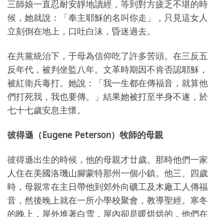
三師娘一直忍耐安靜地讀經，等到對方疲乏不堪的時
候，她就說：「奉主耶穌的名叫你走」，只見這女人
立刻倒在地上，口吐白沫，昏迷過去。
在共黨統治下，于母為信仰吃了許多苦頭。在三反五
反年代，被判坐監八年。文革時期因不肯否認耶穌，
被紅衛兵毒打。她說：「我一生都在傳福音，就算他
們打死我，我也要傳。」結果她被打至半身不遂，於
七十七歲安息主懷。
彼得遜（Eugene Peterson）牧師的母親
彼得遜出生的時候，他的母親才廿歲。那時他們一家
人住在美國洛璣山腳蒙特那州一個小鎮。他三、四歲
時，母親常在主日帶他到郊外向礦工及木廠工人傳福
音，然後晚上就在一所小學校聚會，教導聖經。寒冬
的晚上，屋外堆著白雪，屋內卻是暖烘烘的，他們在