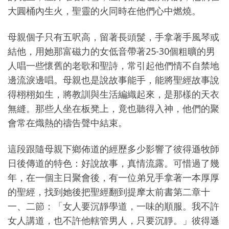
大圓桶內生火，聖靈的火同時在他們心中燃燒。
母親個子只有五呎高，留著長頭髲，手拿著手風琴或
結他，用她那富磁力的女低音帶著25-30個粗曠的男
人唱一些懷舊的老歌和聖詩，常引起他們情不自禁地
邊流淚邊唱。母親也是說故事能手，能將聖經故事說
得栩栩如生，將教訓與生活編織起來，是那樣的天衣
無縫。那些人坐在板凳上，竟也聽得入神，他們的聚
會常在熾熱的禱告聲中結束。
這段跟隨母親下鄉佈道的經歷多少影響了彼得遜牧師
日後傳道的特色：好說故事，真情流露。可惜過了幾
年，在一個主日聚會後，有一位弟兄手拿著一本厚厚
的聖經，找到她後把聖經翻到提摩太前書第二章十
一、二節：「女人要沉靜學道，一味的順服。我不許
女人講道，也不許他轄管男人，只要沉靜。」彼得遜