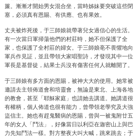
簾。漸漸才開始男女混合坐，當時姊妹要突破這些閉
塞，必須真有恩賜、有供應、也有果效。
丈夫被炸死後，于三師娘就帶著兒女過信心的生活。
有一次當日軍掃蕩他們的村莊時，她不但保護了全
家，也保護了全村莊的婦女。于三師娘亳不畏懼地向
軍兵作見証，並且帶領大家唱聖詩，才發現其中一位
軍長是基督徒，結果士兵沒有傷害任何人就離開了。
于三師娘有多方面的恩賜，被神大大的使用。她常被
邀請去主領佈道會和培靈會，無論是東北、上海各地
的教會，甚至「耶穌家庭」也請她去講道。她講道很
有權柄，個人佈道也很有能力，曾帶領老學究及大強
盜信主。她也有趕鬼醫病的恩賜，曾與一被鬼附廿五
年的女人「鬥法」，好像當日以利亞在迦密山上與巴
力先知鬥法一樣。對方整夜大叫大喊，跳來跳去；于