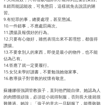
8.錯而能認能改，可免懲罰，這樣就免去說謊的陋
習。
9.有犯罪的事，總要處理，甚至懲誡。
10.一件錯事，不應處罰兩次。
11.讚揚及報償好的行為。
12.只要有心做好，雖然表現出來不甚理想，都值得
讚揚。
13.不要拿別人的東西，即使是最小的物件，也不能
佔為己有。
14.答應了就一定要履行。
15.女兒未學好讀書，不要勉強她做家事。
16.教導孩子對管教的杖懷有敬意。
蘇姍娜很強調管教孩子，直到他們能自律。她認為人
的肉體很頑強，必須從小就得制服，否則長大後就很
難勝過。她說：「孩子的意志一旦馴服了，能尊敬聽