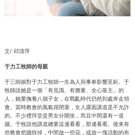
文/ 邱清萍
于力工牧師的母親
于三師娘對于力工牧師一生為人與事奉影響至鉅。于
牧師說她是一個「有見識、有膽量、全心靠主」的
人，她要撫養八個子女，在戰亂時代仍然到處奔走領
會。當時教會的風氣很閉塞，女人露面講道是不允許
的。不少禮拜堂是男女分開坐，而且中間還有一道
牆。于牧說他講道總要這邊看看，那邊看看。後來有
些教會把牆拆掉，中間放一些花，或放一塊活動的布