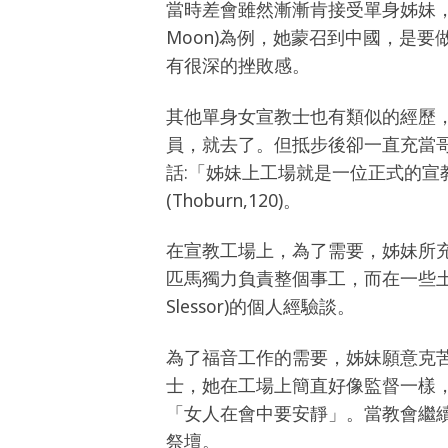
當時差會雖然漸漸肯接受單身姊妹，
Moon)為例，她蒙召到中國，是
有很深的挫敗感。
其他單身女宣教士也有類似的經歷，有一
員，就去了。但抵步後卻一直充當
話:「姊妹上工場就是一位正式的
(Thoburn,120)。
在宣教工場上，為了需要，姊妹所
匹馬獨力負責整個事工，而在一些土
Slessor)的個人經驗談。
為了福音工作的需要，姊妹願意克苦耐
士，她在工場上簡直好像監督一樣
「女人在會中要安靜」。當教會繼
祭壇。