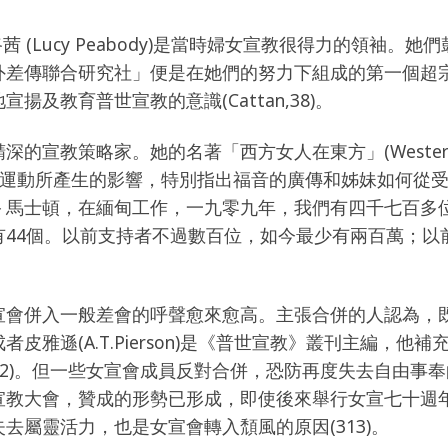
) 和費路茜 (Lucy Peabody)是當時婦女宣教很得力的
外差傳聯合研究社」便是在她們的努力下組成的第一個超
及教育普世宣教的意識(Cattan,38)。
策略家。她的名著「西方女人在東方」(Western Women 
宣運動所產生的影響，特別指出福音的廣傳和姊妹如何從受
－馬士頓，在緬甸工作，一九零九年，我們有四千七百多
有44個。以前支持者不過數百位，如今最少有兩百萬；以
宣會併入一般差會的呼聲愈來愈高。主張合併的人認為，
皮雅遜(A.T.Pierson)是《普世宣教》叢刊主編，
,312)。但一些女宣會成員反對合併，恐防再度失去自由
宣教大會，贊成的形勢已形成，即使後來舉行女宣七十週
去屬靈活力，也是女宣會轉入頹風的原因(313)。