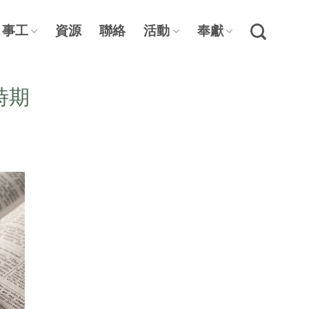
事工
資源
聯絡
活動
奉獻
時期