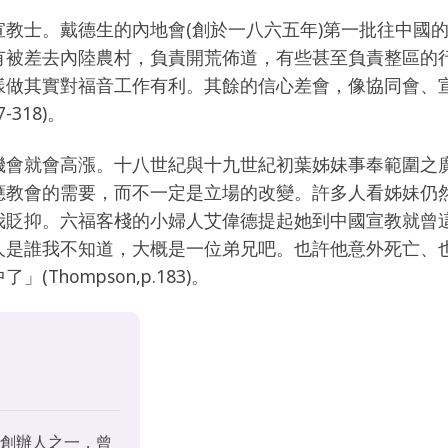
教士。戴德生的內地會(創於一八六五年)第一批往中國
有被差去內陸農村，負責開荒佈道，有些甚至負責整區的
樣做其實對福音工作有利。其餘的信心差會，像協同會、
318)。
機會就會高漲。十八世紀與十九世紀初葉姊妹事奉範圍之
應教會的需要，而不一定是立場的改變。許多人看姊妹仍
我貶抑。六福客棧的小婦人艾偉德提起她到中國宣教就曾這
人是誰我不知道，大概是一位弟兄吧。也許他意外死亡、
hompson,p.183)。
創辦人之一，曾