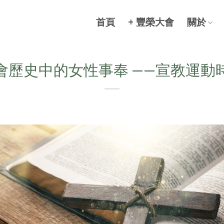
首頁
+ 豐榮大會
關於
會歷史中的女性事奉 ——宣教運動