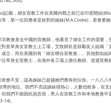
&L,300)。
liss)記載，婦女宣教工作在美國內戰之前已在印度開始(Bli
，第一位回應者是姓郭的姊妹(M.A.Cooke)，差會
一位美國改革宗教會差去中國的宣教師，他看見了婦女工作的需
反對差單身女宣教士上工場，艾牧師於是鼓勵友人組織「
」成立，而在美國則有「婦女聯合宣教會」。其他類似組
千位單身女宣教士，在海外各工場上擔任教師、巡迴宣教
些差會不安，認為姊妹已超越她們應有的位份。一八八八
兄領導的地位。我們不否認姊妹很熱心，人數也較多，在支
；但我們不能因此就忽視，男人在宣教工作和本地教會中
-14)。