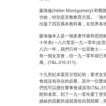
蒙海倫(Helen Montgomery
功效，特別是宣教教育方面。「海
出版了四百萬本教科書，在世界各地宣揚
蒙海倫本人是一個多產作家和思想精深的宣教
十年來(一八六零至一九一零年)女
八六一年，我們只有一位宣教士－
有一個女宣會，但一九一零年卻已
萬」(T&L,310-311)。
十九世紀末葉至廿世紀初，要求女
會就沒有存在的必要。其中一位贊成者
們也可以擔任董事會成員等(T&L
附和者眾。到了一九一零年愛丁堡
姊妹的貢獻與成就過份自我炫耀，失