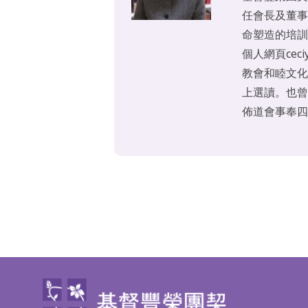
任會長及董事
命塑造的培訓
個人網頁ceci
教會和睦文化
上選讀。也曾
佈道會事奉四