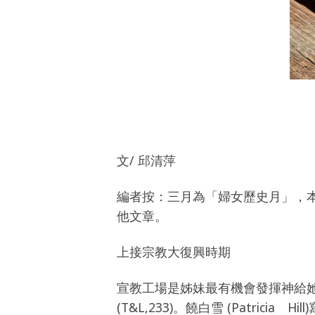
文/ 邱清萍
編者按：三月為「婦女歷史月」，
他文章。
上接宗教大復興時期
宣教工場是姊妹最有機會發揮神給她們負
(T&L,233)。饒白雪 (Patr