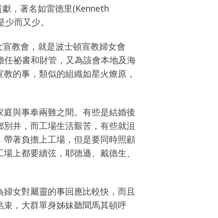
，著名如雷德里(Kenneth
妹的是少而又少。
婦女宣教會，就是波士頓宣教婦女會
椅的小婦人親自擔任祕書和財管，又為該會本地及海
宣教的事，類似的組織如星火燎原，
家庭與事奉兩難之間。有些是結婚後
鄉別井，而工場生活艱苦，有些就沮
，帶著負擔上工場，但是要同時照顧
工場上都要續弦，耶德遜、戴德生、
為婦女對屬靈的事回應比較快，而且
結束，大群單身姊妹聽聞馬其頓呼