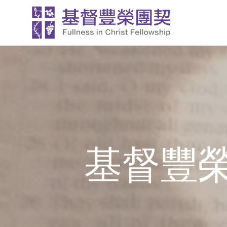
Skip
to
content
基督豐