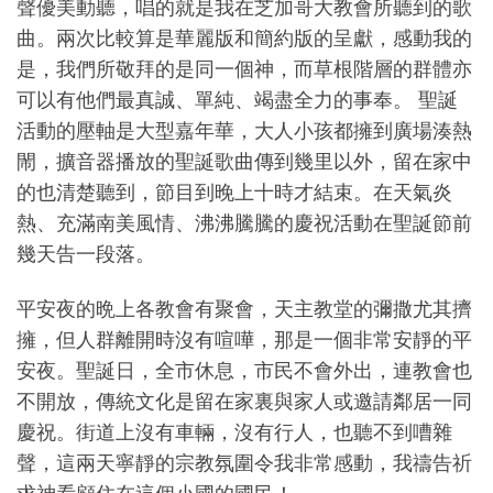
聲優美動聽，唱的就是我在芝加哥大教會所聽到的歌
曲。兩次比較算是華麗版和簡約版的呈獻，感動我的
是，我們所敬拜的是同一個神，而草根階層的群體亦
可以有他們最真誠、單純、竭盡全力的事奉。 聖誕
活動的壓軸是大型嘉年華，大人小孩都擁到廣場湊熱
閙，擴音器播放的聖誕歌曲傳到幾里以外，留在家中
的也清楚聽到，節目到晚上十時才結束。在天氣炎
熱、充滿南美風情、沸沸騰騰的慶祝活動在聖誕節前
幾天告一段落。
平安夜的晩上各教會有聚會，天主教堂的彌撒尤其擠
擁，但人群離開時沒有喧嘩，那是一個非常安靜的平
安夜。聖誕日，全市休息，市民不會外出，連教會也
不開放，傳統文化是留在家裏與家人或邀請鄰居一同
慶祝。街道上沒有車輛，沒有行人，也聽不到嘈雜
聲，這兩天寧靜的宗教氛圍令我非常感動，我禱告祈
求神看顧住在這個小國的國民！