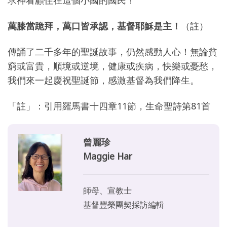
萬膝當跪拜，萬口皆承認，基督耶穌是主！
（註）
傳誦了二千多年的聖誕故事，仍然感動人心！無論貧
窮或富貴，順境或逆境，健康或疾病，快樂或憂愁，
我們來一起慶祝聖誕節，感激基督為我們降生。
「註」：引用羅馬書十四章11節，生命聖詩第81首
曾麗珍
Maggie Har
師母、宣教士
基督豐榮團契採訪編輯