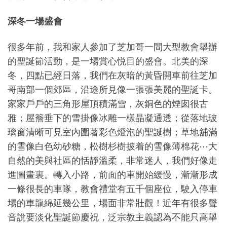
深冬一場盛會
很多年前，我和家人參加了芝加哥一間大型教會舉辦
的聖誕節活動，是一場賞心悦目的盛會。北美的深
冬，四點已經日落，我們在灰暗的黃昏開車前往芝加
哥南部一個郊區，沿途所見像一張張美麗的聖誕卡。
家家戶戶的三角形屋頂積滿雪，灰銅色的煙囱很古
雅；屋簷垂下的雪掛像冰雕一樣晶凝通透；從落地玻
璃窗清晰可見室內圍著彩色燈泡的聖誕樹；草地舖滿
的雪像白色幼砂糖，松樹杉樹披着的雪像薄棉花
⋯
大
自然的美與社區的恬靜溫柔，非常迷人，我們好像走
進圖畫裏。轉入小路，前面的車開始緩慢，漸漸形成
一條很長的車隊，教會禮堂有五千個座位，駛入停車
場的車龍綿延幾公里，場面非常壯觀！近年有很多聲
音說要淡化聖誕節慶祝，泛宗教主義認為不能只高舉