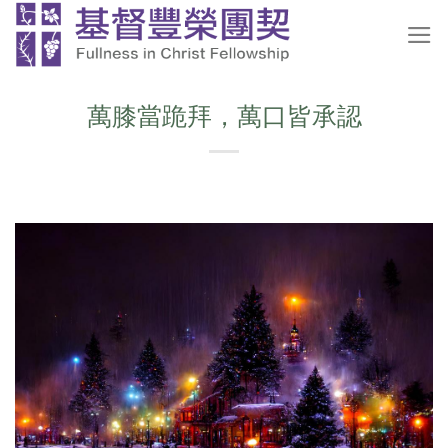
Skip
to
content
萬膝當跪拜，萬口皆承認