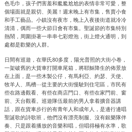
色毛巾，孩子們害羞和尷尷尬尬的表情非常可愛，整
個場面就是親切、美麗！週末晚上有市集，售賣小食
和手工藝品。小鎮沒有夜市，晚上入夜後街道就冷冷
清清，偶而一些大節日會有市集。聖誕節的市集特別
熱鬧，周圍掛著一串串七彩燈泡，街上燈火通明，到
處都是歡樂的人群。
日間有巡遊，在華氏80多度，陽光普照的大街小卷，
一架破舊的大貨車打開車尾箱，將耶穌降生的佈景放
在上面，是一些木製公仔，有馬利亞、約瑟、天使、
牧羊人、馬槽
⋯
從主要的大街慢駛到住宅區，市民有
些在路邊觀看、有些在商店門口、有些在家門前、窗
前、天台觀看。巡遊隊伍最前的男人拿着擴音器講
話，跟在貨車步行的有青年人和成年人，是邊行邊唱
聖誕歌的詩歌班，他們沒有漂亮制服、沒有銀樂隊伴
奏、只是跟着播放的音樂和唱，但唱得極有水準，歌