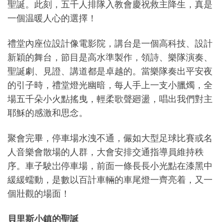
聖誕。此刻，五千人排隊入教會慶祝救主降生，真是
一個温暖人心的選擇！
禮堂內座位設計像電影院，講台是一個高科技、設計
新穎的舞台，節目是高水準製作，領詩、樂隊演奏、
聖誕劇、見證、講道都是卓越的。當樂隊奏出平安夜
的引子時，禮堂燈光幽暗，每人手上一支小臘燭，全
場五千朵小火點搖曳，輕柔歌聲廻盪，唱出我們對主
耶穌的感激和思念。
聚會完畢，停車場水洩不通，儼如大型足球比賽或名
人音樂會散場的人群，大會安排交通指導員維持秩
序。車子駛岀停車場，前面一條長長小光點在漆黑中
緩緩蠕動，是數以百計車輛的車尾燈一齊亮着，又一
個壯觀的場面！
貝里斯小鎮的聖誕