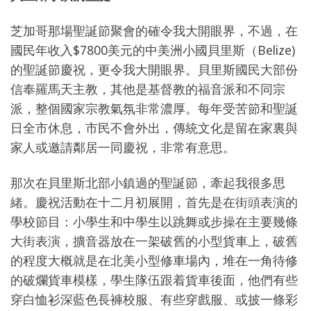
芝加哥那場聖誕節聚會的確令我大開眼界，不過，在
國民年收入$7800美元的中美洲小國貝里斯（Belize)
的聖誕節慶祝，更令我大開眼界。貝里斯國民大部份
信奉羅馬天主教，其他是基督教的福音派和不同宗
派，整個國家宗教氣氛非常濃厚。每年受苦節和聖誕
日全市休息，市民不會外出，傳統文化是留在家裏與
家人或邀請鄰居一同慶祝，非常有意思。
那次在貝里斯北部小鎮過的聖誕節，牽起我很多思
緒。慶祝活動在十二月初展開，首先是在街頭表演的
學校節目：小學生和中學生以跳舞或步操在主要幾條
大街表演，擴音器放在一架破舊的小型貨車上，破舊
的程度大概就是在北美小型修車場內，堆在一角待修
的破爛貨車模樣，學生隊伍跟着貨車後面，他們有些
穿白恤衫深藍色長褲校服、有些穿戲服、或披一條彩