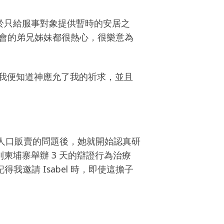
於只給服事對象提供暫時的安居之
教會的弟兄姊妹都很熱心，很樂意為
urch)，我便知道神應允了我的祈求，並且
開始認識人口販賣的問題後，她就開始認真研
更來到柬埔寨舉辦 3 天的辯證行為治療
我邀請 Isabel 時，即使這擔子