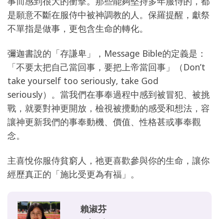
事而感到很大的衝擊。那些能夠堅持多年服侍的，都
是願意不斷在服侍中被神調教的人。保羅提醒，獻祭
不單指是做事，更包含生命的轉化。
彌迦書說的「存謙卑」，Message Bible的定義是：
「不要太把自己當回事，要把上帝當回事」（Don’t
take yourself too seriously, take God
seriously）。當我們在事奉過程中感到被冒犯、被挑
戰，就要對神更開放，檢視被攪動的感受和想法，容
讓神更新我們的事奉動機、價值、性格甚或事奉觀
念。
主喜悅你服侍貧窮人，祂更喜歡參與你的生命，讓你
經歷真正的「施比受更為有福」。
賴淑芬