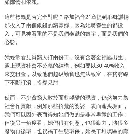
如懶惰和依賴。
這些標籤是否完全對呢？路加福音21章提到耶穌讚揚
那投入了兩個銀錢的窮寡婦，因為她將養生的都投
入，可見神看重的不是我們奉獻的數字，而是我們的
心態。
我經常看見貧窮人打兩份工，沒有含著金鎖匙出生，
遇上現實社會不公義的結構，例如要以30-40%收入
來交租金，以致他們超級勤奮也無法致富，在貧窮線
下不斷打滾，捉襟見肘。
然而，不少貧窮人敢於面對殘酷的現實，仍然努力為
社會作貢獻，例如那些拾荒的婆婆，表面蓬头垢面，
我們可以因外表而得知她們做的是非常卑微的工作；
但從另一角度看，她們很有創意，也很勤力，將很多
廢物再循環，也祝福了生態環保，延長了堆填區的壽