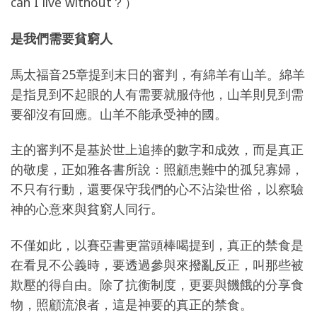
can I live without？）
是我們需要貧窮人
馬太福音25章提到末日的審判，有綿羊有山羊。綿羊
是指見到不起眼的人有需要就服侍他，山羊則見到需
要卻沒有回應。山羊不能承受神的國。
主的審判不是基於世上追捧的數字和成效，而是真正
的敬虔，正如雅各書所說：照顧患難中的孤兒寡婦，
不只有行動，還要保守我們的心不沾染世俗，以察驗
神的心意來與貧窮人同行。
不僅如此，以賽亞書更當頭棒喝提到，真正的禁食是
在看見不公義時，要透過參與來撥亂反正，叫那些被
欺壓的得自由。除了抗衡制度，更要與饑餓的分享食
物，照顧流浪者，這是神要的真正的禁食。